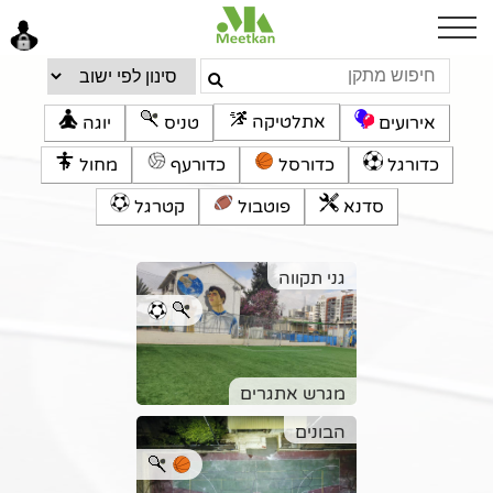
צהריים טובים
אתלטיקה
אירועים
טניס
יוגה
כניסה
כדורגל
כדורסל
כדורעף
מחול
סדנא
פוטבול
קטרגל
גני תקווה
מגרש אתגרים
הבונים