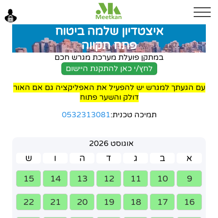
איצטדיון שלמה ביטוח
בוקר טוב
פתח תקווה
כניסה
במתקן פועלת מערכת מגרש חכם
לחץ/י כאן להתקנת היישום
עם הגעתך למגרש יש להפעיל את האפליקציה גם אם האור
דולק והשער פתוח
תמיכה טכנית:
0532313081
אוגוסט 2026
א
ב
ג
ד
ה
ו
ש
15
14
13
12
11
10
9
22
21
20
19
18
17
16